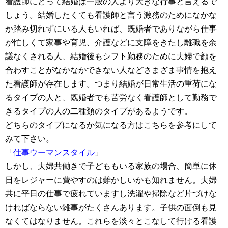
看護師にとって結婚は一般の人より大きな行事と言えるで
しょう。結婚したくても看護師と言う激務のためになかな
か踏み切れずにいる人もいれば、既婚者でありながら仕事
が忙しくて家事や育児、介護などに支障をきたし離職を余
議なくされる人、結婚後もシフト勤務のために夫婦で顔を
合わすことがなかなかできない人などさまざま事情を抱え
た看護師が存在します。つまり結婚が日常生活の重荷にな
るタイプの人と、既婚者でも苦労なく看護師として勤務で
きるタイプの人の二種類のタイプがあるようです。
どちらのタイプになるか気になる方はこちらを参考にして
みて下さい。
「
仕事ウーマンスタイル
」
しかし、夫婦共働きで子どももいる家族の場合、簡単に休
日をレジャーに費やすのは難かしいかも知れません。夫婦
共に平日の仕事で疲れていますし洗濯や掃除など片づけな
ければならない雑事がたくさんあります。子供の面倒も見
なくてはなりません。これらを淡々とこなして行ける看護