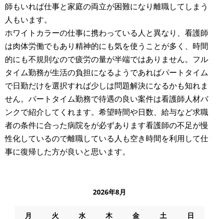
師もいれば仕事と家庭の両立が困難になり離職してしまう
人もいます。
ホワイトカラーの仕事に携わっている人と異なり、看護師
は肉体労働でもあり精神的にも気を使うことが多く、時間
的にも不規則なので疲労の量が半端ではありません。フル
タイム勤務が生活の負担になるようであればパートタイム
で日勤だけを選択すれば少しは問題解決になるかも知れま
せん。パートタイム勤務で待遇の良い案件は看護師人材バ
ンクで紹介してくれます。希望時間や日数、給与など求職
者の条件に合った病院をが必ずあります看護師の不足が慢
性化しているので離職している人も空き時間を利用して仕
事に復帰した方が良いと思います。
2026年8月
月
火
水
木
金
土
日